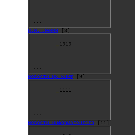
...
В.И. Ленин
[3]
1010
...
Новости ЦК КПРФ
[9]
1111
...
Новости информагентств
[11]