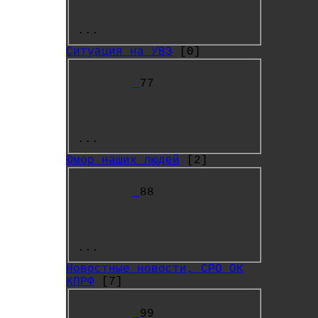
...
Ситуация на УВЗ
[0]
77
...
Юмор наших людей
[2]
88
...
Новостные новости, СРО ОК
КПРФ
[7]
99