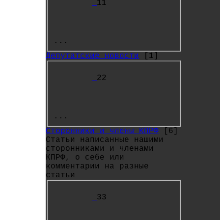
11
...
Депутатские новости
[1]
22
...
Сторонники и члены КПРФ
[6]
Статьи написанные нашими
сторонниками и членами
КПРФ, о себе или
комментарии на разные
статьи
33