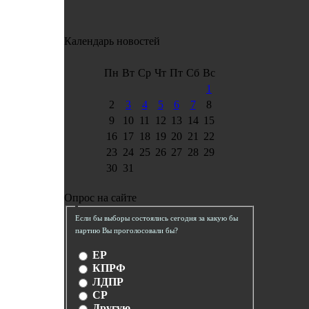
Календарь новостей
Пн
Вт
Ср
Чт
Пт
Сб
Вс
1
2
3
4
5
6
7
8
9
10
11
12
13
14
15
16
17
18
19
20
21
22
23
24
25
26
27
28
29
30
31
Опрос на сайте
Если бы выборы состоялись сегодня за какую бы
партию Вы проголосовали бы?
ЕР
КПРФ
ЛДПР
СР
Другую