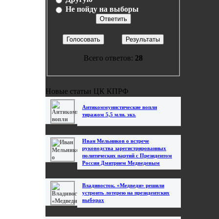
Не пойду на выборы
Всего ответов:
28
Новые статьи ЦК КПРФ
Антикоммунистические вопли
тиражом 5,5 млн. экз.
Иван Мельников о встрече
руководства зарегистрированных
политических партий с Президентом
России Дмитрием Медведевым
Владивосток. «Медведи» решили
устроить лотерею на президентских
выборах