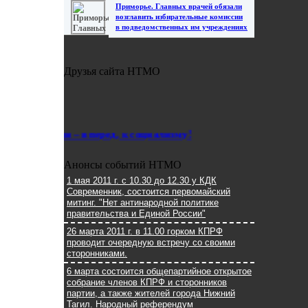
Приморье. Главных врачей обязали
возглавить избирательные комиссии
в подведомственных им учреждениях
Друзья сайта НТМО
 России – вперед, к социализму!
Анонсы событий НТМО
1 мая 2011 г. с 10.30 до 12.30 у КДК
Современник, состоится первомайский
митинг. "Нет антинародной политике
правительства и Единой России"
26 марта 2011 г. в 11.00 горком КПРФ
проводит очередную встречу со своими
сторонниками.
6 марта состоится общепартийное открытое
собрание членов КПРФ и сторонников
партии, а также жителей города Нижний
Тагил. Народный референдум