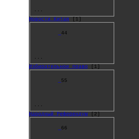
...
Новости Китая
[1]
44
...
Избирательное право
[1]
55
...
Народный Референдум
[2]
66